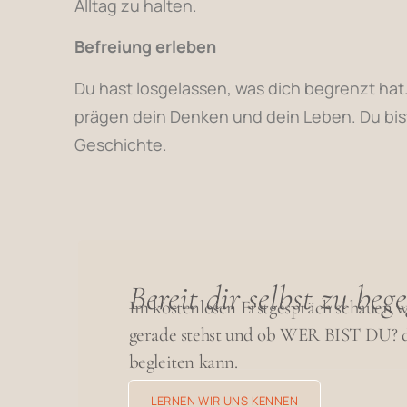
Alltag zu halten.
Befreiung erleben
Du hast losgelassen, was dich begrenzt h
prägen dein Denken und dein Leben. Du bist f
Geschichte.
Bereit dir selbst zu be
Im kostenlosen Erstgespräch schauen 
gerade stehst und ob WER BIST DU? 
begleiten kann.
LERNEN WIR UNS KENNEN