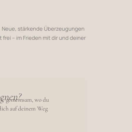
at. Neue, stärkende Überzeugungen
rei – im Frieden mit dir und deiner
gegnen?
wir gemeinsam, wo du
dich auf deinem Weg